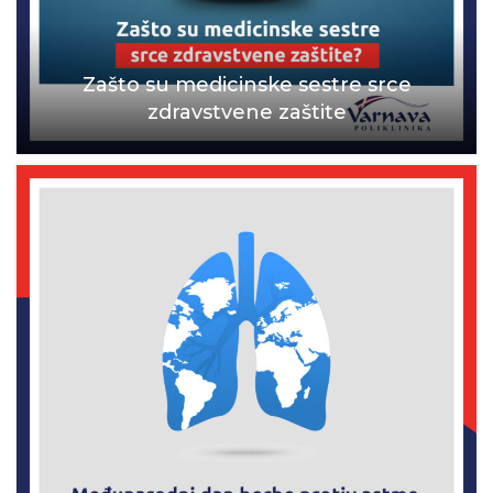
Zašto su medicinske sestre srce
zdravstvene zaštite