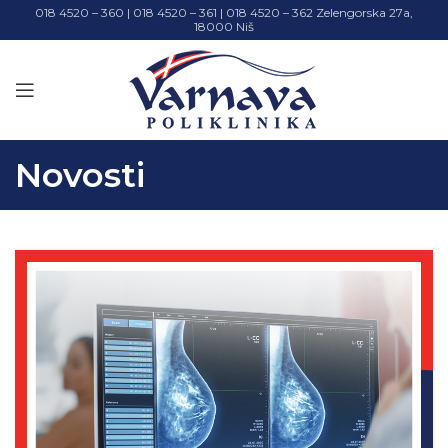
018 4520 – 360 | 018 4520 – 361 | 018 4520 – 362 Zelengorska 27a,
18000 Niš
Novosti