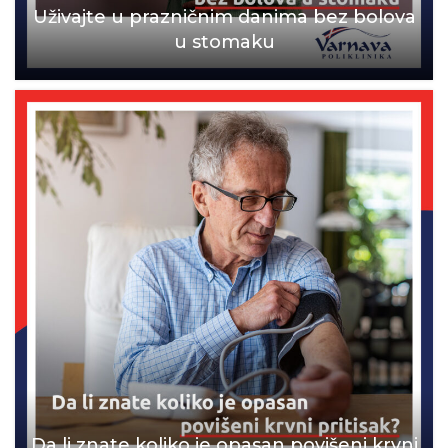
Uživajte u prazničnim danima bez bolova
u stomaku
Da li znate koliko je opasan povišeni krvni