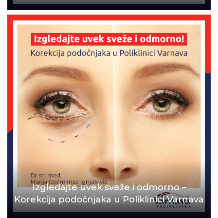
Izgledajte uvek sveže i odmorno –
Korekcija podočnjaka u Poliklinici Varnava