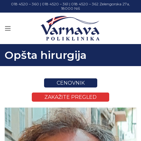
018 4520 – 360 | 018 4520 – 361 | 018 4520 – 362 Zelengorska 27a,
18000 Niš
Opšta hirurgija
CENOVNIK
ZAKAŽITE PREGLED